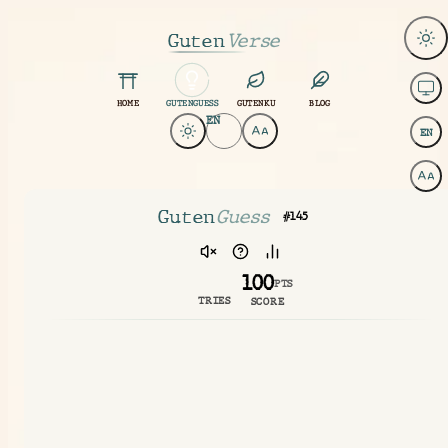
Guten
Verse
HOME
GUTENGUESS
GUTENKU
BLOG
EN
EN
GutenGuess
Guten
Guess
#145
100
PTS
TRIES
SCORE